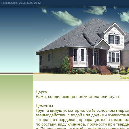
Понедельник, 10.08.2026, 10:52
Главн
Царга
Рама, соединяющая ножки стола или стула.
Цементы
Группа вяжущих материалов (в основном гидрав
взаимодействии с водой или другими жидкостям
которая, затвердевая, превращается в камнепо
по составу, виду клинкера, прочности при тверде
д. По прочности на изгиб и сжатие выделяются м