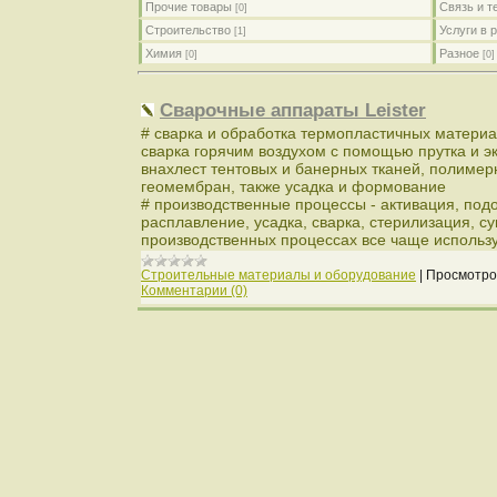
Прочие товары
Связь и 
[0]
Строительство
Услуги в 
[1]
Химия
Разное
[0]
[0]
Сварочные аппараты Leister
# сварка и обработка термопластичных матери
сварка горячим воздухом с помощью прутка и эк
внахлест тентовых и банерных тканей, полимер
геомембран, также усадка и формование
# производственные процессы - активация, подо
расплавление, усадка, сварка, стерилизация, су
производственных процессах все чаще использу
Строительные материалы и оборудование
|
Просмотро
Комментарии (0)