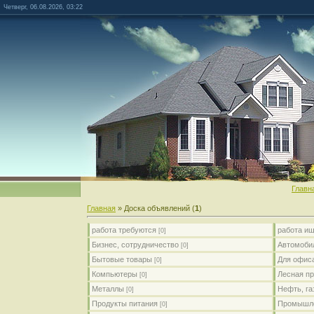
Четверг, 06.08.2026, 03:22
Главн
Главная
»
Доска объявлений
(
1
)
работа требуются
работа и
[0]
Бизнес, сотрудничество
Автомоби
[0]
Бытовые товары
Для офис
[0]
Компьютеры
Лесная п
[0]
Металлы
Нефть, га
[0]
Продукты питания
Промышле
[0]